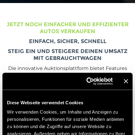
JETZT NOCH EINFACHER UND EFFIZIENTER
AUTOS VERKAUFEN
EINFACH, SICHER, SCHNELL
STEIG EIN UND STEIGERE DEINEN UMSATZ
MIT GEBRAUCHTWAGEN
Die innovative Auktionsplattform bietet Features
und Funktionen, die das Gebrauchtwagengeschäft
schneller, einfacher und profitabler machen.
Registriere dich jetzt und profitiere von viele
Vorteilen.
Diese Webseite verwendet Cookies
Wir bieten attraktive Konditionen für jeden
Anspruch:
Keine Startgebühr
, keine Gebühr für
Wir verwenden Cookies, um Inhalte und Anzeigen zu
Fahrzeuglistung,
keine Grundgebühr
– monatlich
personalisieren, Funktionen für soziale Medien anbieten
kündbar – sowie eine
attraktive Auktionsgebühr
,
zu können und die Zugriffe auf unsere Website zu
die
nur bei erfolgreichem Abschluss
fällig ist.
analysieren. Außerdem geben wir Informationen zu Ihrer