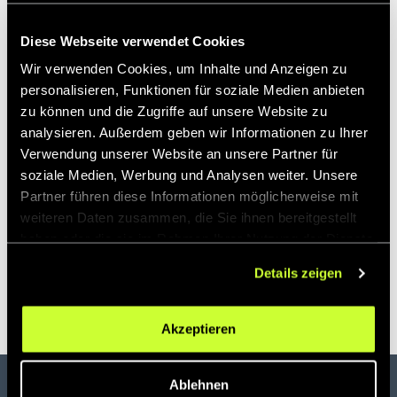
dürfen und
bieten Dir ein exklusives Einstiegsangebot:
Diese Webseite verwendet Cookies
REGISTRIERE DICH UND
Wir verwenden Cookies, um Inhalte und Anzeigen zu
personalisieren, Funktionen für soziale Medien anbieten
WIR SCHENKEN DIR DIE
zu können und die Zugriffe auf unsere Website zu
AUKTIONSKOSTEN FÜR
analysieren. Außerdem geben wir Informationen zu Ihrer
Verwendung unserer Website an unsere Partner für
DEINEN ERSTEN KAUF!
soziale Medien, Werbung und Analysen weiter. Unsere
Partner führen diese Informationen möglicherweise mit
Wir wünschen Dir viele erfolgreiche Auktionen!
weiteren Daten zusammen, die Sie ihnen bereitgestellt
haben oder die sie im Rahmen Ihrer Nutzung der Dienste
gesammelt haben.
Jetzt registrieren
Details zeigen
Akzeptieren
Ablehnen