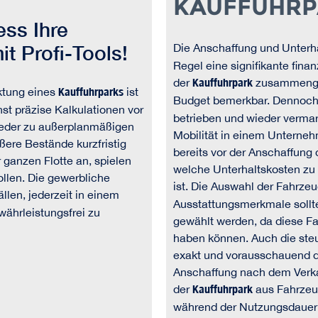
KAUFFUHRP
ss Ihre
t Profi-Tools!
Die Anschaffung und Unterh
Regel eine signifikante fina
der
Kauffuhrpark
zusammengese
ktung eines
Kauffuhrparks
ist
Budget bemerkbar. Dennoch 
st präzise Kalkulationen vor
betrieben und wieder vermark
ieder zu außerplanmäßigen
Mobilität in einem Unternehm
ere Bestände kurzfristig
bereits vor der Anschaffung 
 ganzen Flotte an, spielen
welche Unterhaltskosten zu
ollen. Die gewerbliche
ist. Die Auswahl der Fahrz
llen, jederzeit in einem
Ausstattungsmerkmale sollt
ährleistungsfrei zu
gewählt werden, da diese Fa
haben können. Auch die steu
exakt und vorausschauend d
Anschaffung nach dem Verkau
der
Kauffuhrpark
aus Fahrzeu
während der Nutzungsdauer 