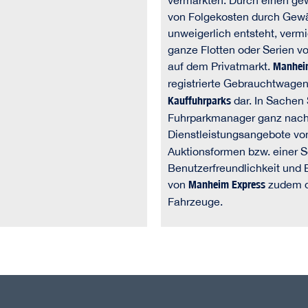
vermarkten. Durch einen gew
von Folgekosten durch Gewä
unweigerlich entsteht, ver
ganze Flotten oder Serien v
auf dem Privatmarkt.
Manhei
registrierte Gebrauchtwagenh
Kauffuhrparks
dar. In Sachen
Fuhrparkmanager ganz nach 
Dienstleistungsangebote v
Auktionsformen bzw. einer S
Benutzerfreundlichkeit und
von
Manheim Express
zudem di
Fahrzeuge.