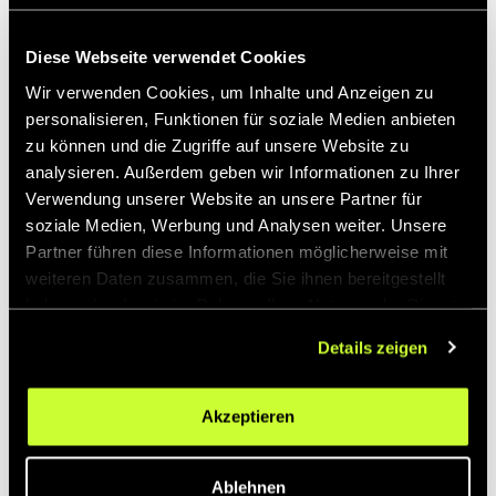
buchstäblich am nächsten liegende Gelegenheit dar, ein
Auto zu verkaufen. Zudem ist der Händler mit allen
Diese Webseite verwendet Cookies
Formalitäten rund um den Autokauf bestens vertraut.
Wir verwenden Cookies, um Inhalte und Anzeigen zu
Das beschleunigt die Abwicklung und ist für den
personalisieren, Funktionen für soziale Medien anbieten
Verkäufer entsprechend komfortabel. Gleichzeitig gilt für
zu können und die Zugriffe auf unsere Website zu
das Verkaufen beim Händler in Lüdenscheid auch, dass
analysieren. Außerdem geben wir Informationen zu Ihrer
dort der Verkäufer in der Regel einen geringeren Preis für
Verwendung unserer Website an unsere Partner für
sein Auto erzielen wird, als beim privaten Verkaufen.
soziale Medien, Werbung und Analysen weiter. Unsere
Der
Privatverkauf in Lüdenscheid
kann allerdings dazu
Partner führen diese Informationen möglicherweise mit
führen, dass sich der Verkaufsprozess in die Länge zieht.
weiteren Daten zusammen, die Sie ihnen bereitgestellt
Der Verkäufer muss Probefahrten selbst organisieren und
haben oder die sie im Rahmen Ihrer Nutzung der Dienste
ist mitunter mit unzuverlässigen Interessenten und
gesammelt haben.
langwierigen Verhandlungen konfrontiert.
Details zeigen
GEWERBLICH EIN AUTO
Akzeptieren
IN LÜDENSCHEID
VERKAUFEN
Ablehnen