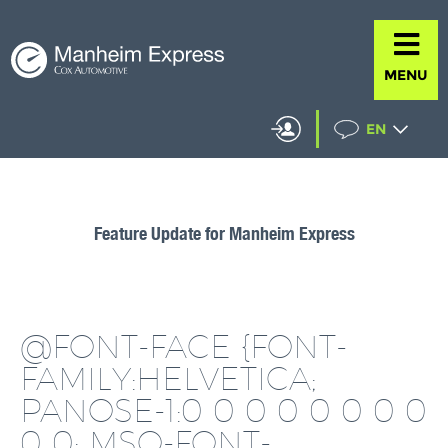
MENU
EN
Feature Update for Manheim Express
@FONT-FACE {FONT-
FAMILY:HELVETICA;
PANOSE-1:0 0 0 0 0 0 0 0
0 0; MSO-FONT-