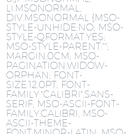
LI.MSONORMAL,
DIV.MSONORMAL {MSO-
STYLE-UNHIDE:NO; MSO-
STYLE-QFORMAT:YES;
MSO-STYLE-PARENT:"";
MARGIN:0CM; MSO-
PAGINATION:WIDOW-
ORPHAN; FONT-
SIZE:12.0PT; FONT-
FAMILY:"CALIBRI",SANS-
SERIF; MSO-ASCII-FONT-
FAMILY:CALIBRI; MSO-
ASCII-THEME-
FONT:MINOR-LATIN; MSO-