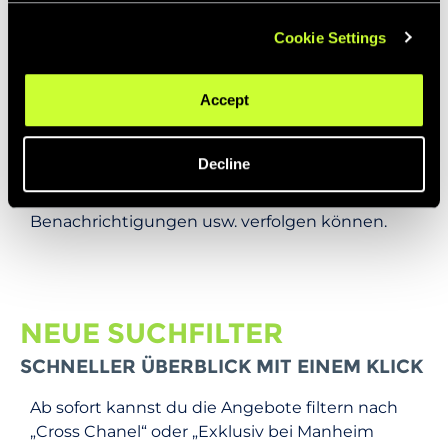
Cookie Settings
• Die Möglichkeit für den Verkäufer, an den
Höchstbietenden zu verkaufen
Accept
• Eine digitale Verhandlung, bei der Käufer und
Verkäufer über ein Angebot verhandeln
können. Dazu gehören neue Bereiche innerhalb
Decline
des Systems, in denen Verkäufer und Käufer
den Fortschritt, Fristen, neue
Benachrichtigungen usw. verfolgen können.
NEUE SUCHFILTER
SCHNELLER ÜBERBLICK MIT EINEM KLICK
Ab sofort kannst du die Angebote filtern nach
„Cross Chanel“ oder „Exklusiv bei Manheim