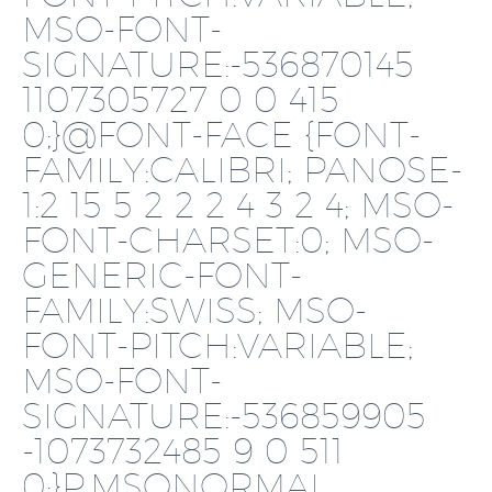
MSO-FONT-
SIGNATURE:-536870145
1107305727 0 0 415
0;}@FONT-FACE {FONT-
FAMILY:CALIBRI; PANOSE-
1:2 15 5 2 2 2 4 3 2 4; MSO-
FONT-CHARSET:0; MSO-
GENERIC-FONT-
FAMILY:SWISS; MSO-
FONT-PITCH:VARIABLE;
MSO-FONT-
SIGNATURE:-536859905
-1073732485 9 0 511
0;}P.MSONORMAL,