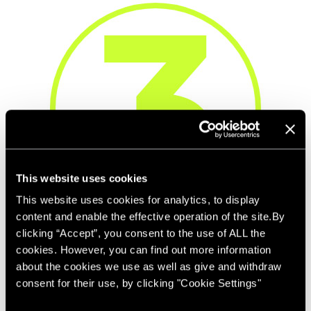
This website uses cookies
This website uses cookies for analytics, to display
content and enable the effective operation of the site.By
clicking “Accept”, you consent to the use of ALL the
Wenn das Fahrzeug entweder keinen
cookies. However, you can find out more information
Mindestpreis hat oder der Mindestpreis nicht
about the cookies we use as well as give and withdraw
erreicht wurde, startet ein neuer
consent for their use, by clicking "Cookie Settings"
automatisierter Nachverhandlungsprozess, der
folgendes umfasst: