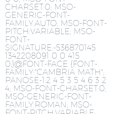
CHARSET:0; MSO-
GENERIC-FONT-
FAMILY:AUTO; MSO-FONT-
PITCH:VARIABLE; MSO-
FONT-
SIGNATURE:-536870145
1342208091 0 0 415
0;}@FONT-FACE {FONT-
FAMILY:"CAMBRIA MATH";
PANOSE-1:2 4 5 3 5 4 6 3 2
4; MSO-FONT-CHARSET:0;
MSO-GENERIC-FONT-
FAMILY:ROMAN; MSO-
FONT-PITCH:VARIABLE;