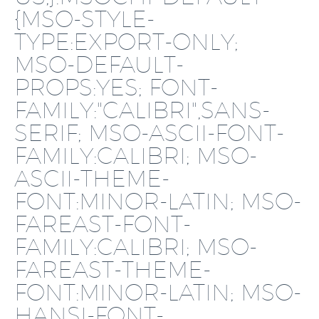
{MSO-STYLE-
TYPE:EXPORT-ONLY;
MSO-DEFAULT-
PROPS:YES; FONT-
FAMILY:"CALIBRI",SANS-
SERIF; MSO-ASCII-FONT-
FAMILY:CALIBRI; MSO-
ASCII-THEME-
FONT:MINOR-LATIN; MSO-
FAREAST-FONT-
FAMILY:CALIBRI; MSO-
FAREAST-THEME-
FONT:MINOR-LATIN; MSO-
HANSI-FONT-